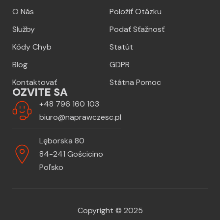
O Nás
Položiť Otázku
Služby
Podať Sťažnosť
Kódy Chyb
Statút
Blog
GDPR
Kontaktovať
Státna Pomoc
OZVITE SA
+48 796 160 103
biuro@naprawczesc.pl
Lęborska 80
84-241 Gościcino
Poľsko
Copyright © 2025