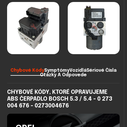
Chybové Kódy
Symptómy
Vozidlá
Sériové Čísla
Otázky A Odpovede
CHYBOVÉ KÓDY, KTORÉ OPRAVUJEME
ABS ČERPADLO BOSCH 5.3 / 5.4 - 0 273
004 676 - 0273004676