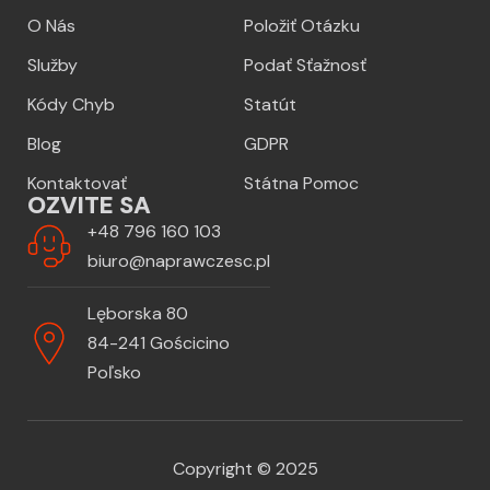
O Nás
Položiť Otázku
Služby
Podať Sťažnosť
Kódy Chyb
Statút
Blog
GDPR
Kontaktovať
Státna Pomoc
OZVITE SA
+48 796 160 103
biuro@naprawczesc.pl
Lęborska 80
84-241 Gościcino
Poľsko
Copyright © 2025