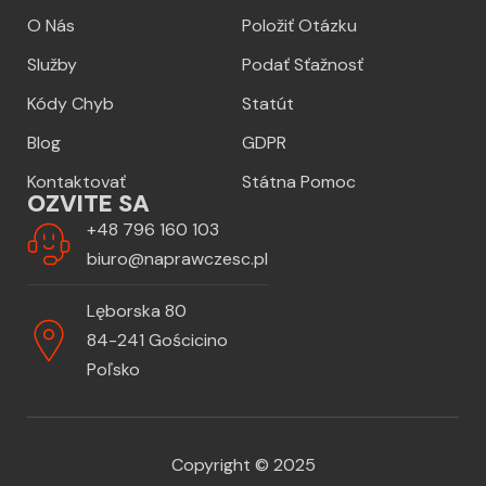
O Nás
Položiť Otázku
Služby
Podať Sťažnosť
Kódy Chyb
Statút
Blog
GDPR
Kontaktovať
Státna Pomoc
OZVITE SA
+48 796 160 103
biuro@naprawczesc.pl
Lęborska 80
84-241 Gościcino
Poľsko
Copyright © 2025