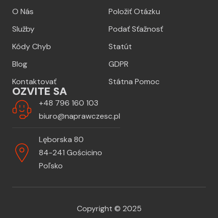
O Nás
Položiť Otázku
Služby
Podať Sťažnosť
Kódy Chyb
Statút
Blog
GDPR
Kontaktovať
Státna Pomoc
OZVITE SA
+48 796 160 103
biuro@naprawczesc.pl
Lęborska 80
84-241 Gościcino
Poľsko
Copyright © 2025