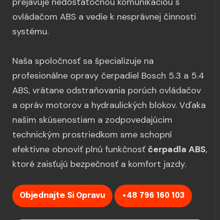
prejavuje nedostatočnou komunikáciou s
ovládačom ABS a vedie k nesprávnej činnosti
systému.
Naša spoločnosť sa špecializuje na
profesionálne opravy čerpadiel Bosch 5.3 a 5.4
ABS, vrátane odstraňovania porúch ovládačov
a opráv motorov a hydraulických blokov. Vďaka
našim skúsenostiam a zodpovedajúcim
technickým prostriedkom sme schopní
efektívne obnoviť plnú funkčnosť
čerpadla ABS
,
ktoré zaisťujú bezpečnosť a komfort jazdy.
Objednajte Si Opravu
+48 796 160 103