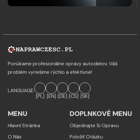
Ponúkame profesionálne opravy autodielov. Váš
problém vyriešime rýchlo a efektívne!
LANGUAGE:
[PL]
[EN]
[DE]
[CS]
[SK]
MENU
DOPLNKOVÉ MENU
Hlavní Stránka
Objednajte Si Opravu
O Nás
Položiť Otázku