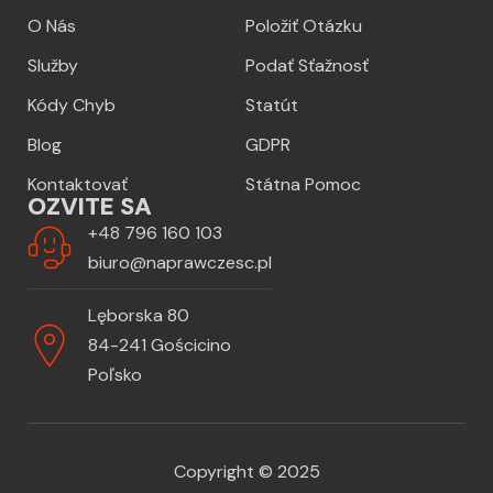
O Nás
Položiť Otázku
Služby
Podať Sťažnosť
Kódy Chyb
Statút
Blog
GDPR
Kontaktovať
Státna Pomoc
OZVITE SA
+48 796 160 103
biuro@naprawczesc.pl
Lęborska 80
84-241 Gościcino
Poľsko
Copyright © 2025