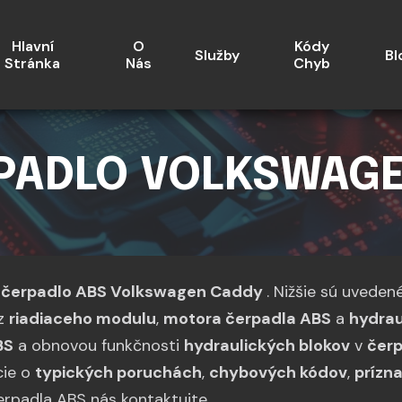
Hlavní
O
Kódy
Služby
Bl
Stránka
Nás
Chyb
PADLO VOLKSWAG
e
čerpadlo ABS Volkswagen Caddy
. Nižšie sú uveden
 z
riadiaceho modulu
,
motora čerpadla ABS
a
hydrau
BS
a obnovou funkčnosti
hydraulických blokov
v
čer
cie o
typických poruchách
,
chybových kódov
,
prízn
rpadla ABS nás kontaktujte.