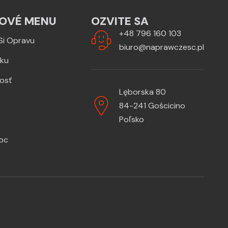
OVÉ MENU
OZVITE SA
+48 796 160 103
Si Opravu
biuro@naprawczesc.pl
zku
osť
Lęborska 80
84-241 Gościcino
Poľsko
oc