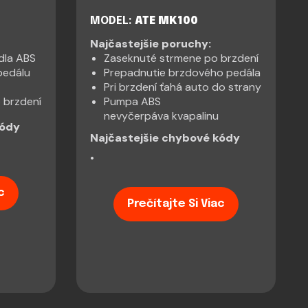
MODEL:
ATE MK100
Najčastejšie poruchy:
dla ABS
Zaseknuté strmene po brzdení
pedálu
Prepadnutie brzdového pedála
Pri brzdení ťahá auto do strany
 brzdení
Pumpa ABS
nevyčerpáva kvapalinu
kódy
Najčastejšie chybové kódy
•
c
Prečítajte Si Viac