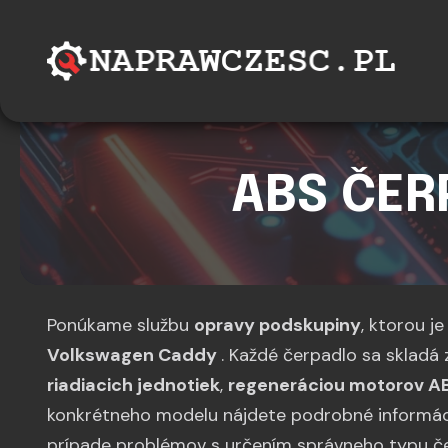
ABS ČER
Ponúkame službu
opravy podskupiny
, ktorou j
Volkswagen Caddy
. Každé čerpadlo sa skladá
riadiacich jednotiek
,
regeneráciou motorov A
konkrétneho modelu nájdete podrobné informá
prípade problémov s určením správneho typu če