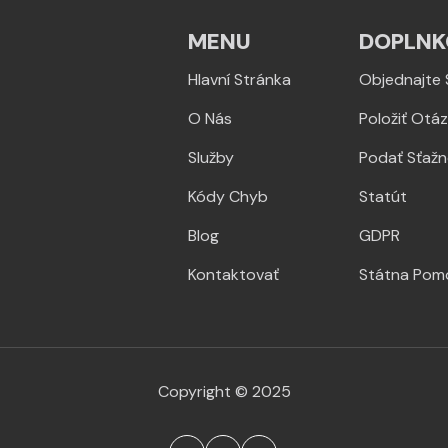
MENU
DOPLNK
Hlavní Stránka
Objednajte 
O Nás
Položiť Otá
Služby
Podať Sťažn
Kódy Chyb
Statút
Blog
GDPR
Kontaktovať
Státna Pom
Copyright © 2025