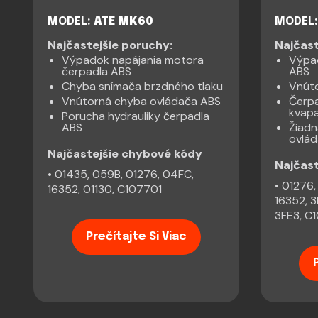
MODEL:
ATE MK60
MODEL:
Najčastejšie poruchy:
Najčast
Výpadok napájania motora
Výpa
čerpadla ABS
ABS
Chyba snímača brzdného tlaku
Vnút
Vnútorná chyba ovládača ABS
Čerp
kvapa
Porucha hydrauliky čerpadla
ABS
Žiadn
ovlá
Najčastejšie chybové kódy
Najčas
• 01435, 059B, 01276, 04FC,
• 01276,
16352, 01130, C107701
16352, 3
3FE3, C
Prečítajte Si Viac