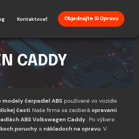
og
Kontaktovať
Objednajte Si Opravu
EN CADDY
é
modely čerpadiel ABS
používané vo vozidle
lickej časti
. Naša firma sa zaoberá
opravami
padlách ABS Volkswagen Caddy
. Po výbere
akoch poruchy
a
nákladoch na opravu
. V