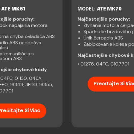
ATE MK61
MODEL:
ATE MK70
ejšie poruchy:
Najčastejšie poruchy:
dok napájania motora
Zlyhanie motora čerpa
Spadnutie brzdového 
orná chyba ovládača ABS
Únik čerpadla ABS
adlo ABS nedodáva
Zablokovanie kolesa po
linu
a komunikácia s
Najčastejšie chybové 
dačom ABS
• 01276, 04FC, C107701
tejšie chybové kódy
 04FC, 01130, 046A,
FE0, 16349, 3FDD, 16355,
Prečítajte Si Via
107701
Prečítajte Si Viac