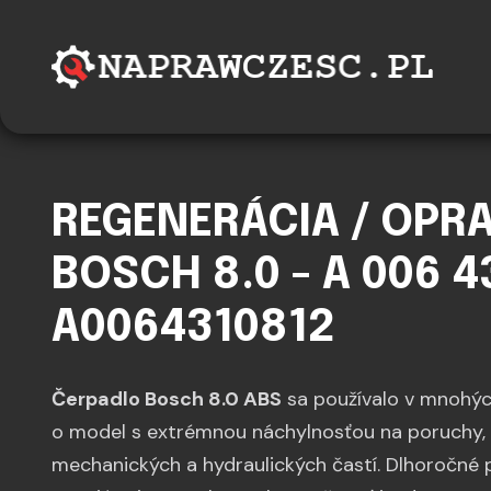
REGENERÁCIA / OPR
BOSCH 8.0 - A 006 43
A0064310812
Čerpadlo Bosch 8.0 ABS
sa používalo v mnohýc
o model s extrémnou náchylnosťou na poruchy, a 
mechanických a hydraulických častí. Dlhoročné 