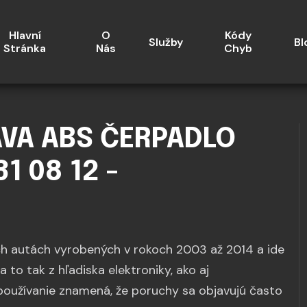
Hlavní
O
Kódy
Služby
Bl
Stránka
Nás
Chyb
AVA ABS ČERPADLO
1 08 12 -
h autách vyrobených v rokoch 2003 až 2014 a ide
to tak z hľadiska elektroniky, ako aj
používanie znamená, že poruchy sa objavujú často