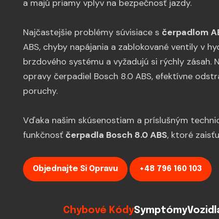
a majú priamy vplyv na bezpečnosť jazdy.
Najčastejšie problémy súvisiace s
čerpadlom A
ABS, chyby napájania a zablokované ventily v hy
brzdového systému a vyžadujú si rýchly zásah. N
opravy čerpadiel Bosch 8.0 ABS, efektívne odstr
poruchy.
Vďaka našim skúsenostiam a príslušným techni
funkčnosť
čerpadla Bosch 8.0 ABS
, ktoré zais
Objednajte Si Opravu
+48 796 160 103
Chybové Kódy
Symptómy
Vozidl