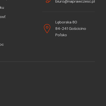
biuro@naprawczesc.pl
zku
osť
Lęborska 80
84-241 Gościcino
Poľsko
oc