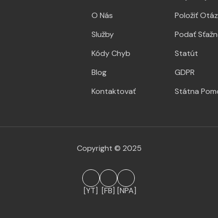
O Nás
Položiť Otá
Služby
Podať Sťažn
Kódy Chyb
Statút
Blog
GDPR
Kontaktovať
Státna Pom
Copyright © 2025
[YT]
[FB]
[NPA]