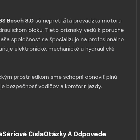
BS Bosch 8.0
sú nepretržitá prevádzka motora
draulickom bloku. Tieto príznaky vedú k poruche
aša spoločnosť sa špecializuje na profesionálne
aňuje elektronické, mechanické a hydraulické
ckým prostriedkom sme schopní obnoviť plnú
ťuje bezpečnosť vodičov a komfort jazdy.
á
Sériové Čísla
Otázky A Odpovede