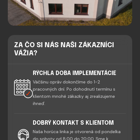
ZA ČO SI NÁS NAŠI ZÁKAZNÍCI
VÁŽIA?
RÝCHLA DOBA IMPLEMENTÁCIE
Väčšinu opráv dokončíme do 1-2
pracovných dní. Po dohodnutí termínu s
klientom mnohé zákazky aj zrealizujeme
ihneď.
DOBRÝ KONTAKT S KLIENTOM
Naša horúca linka je otvorená od pondelka
do soboty od 8:00 do 20:00. Sme k