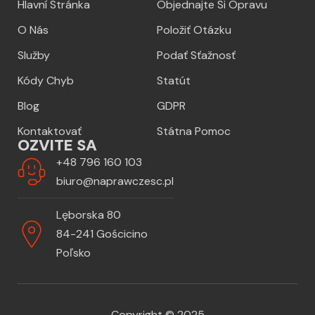
Hlavní Stránka
Objednajte Si Opravu
O Nás
Položiť Otázku
Služby
Podať Sťažnosť
Kódy Chyb
Statút
Blog
GDPR
Kontaktovať
Státna Pomoc
OZVITE SA
+48 796 160 103
biuro@naprawczesc.pl
Lęborska 80
84-241 Gościcino
Poľsko
Copyright © 2025