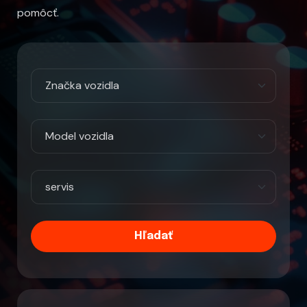
pomôcť.
Hľadať