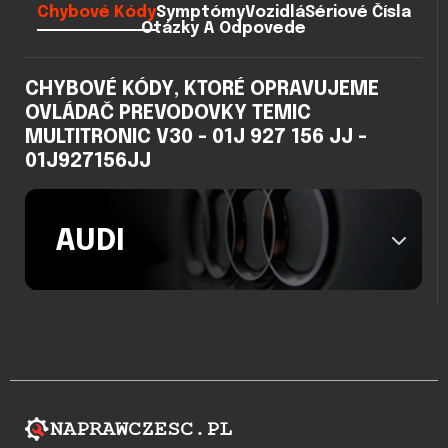
Chybové Kódy
Symptómy
Vozidlá
Sériové Čísla
Otázky A Odpovede
CHYBOVÉ KÓDY, KTORÉ OPRAVUJEME
OVLÁDAČ PREVODOVKY TEMIC
MULTITRONIC V30 - 01J 927 156 JJ -
01J927156JJ
AUDI