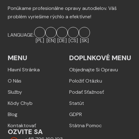
Ponúkame profesionálne opravy autodielov. Váš
problém vyriešime rýchlo a efektívne!
LANGUAGE:
[PL]
[EN]
[DE]
[CS]
[SK]
MENU
DOPLNKOVÉ MENU
Hlavní Stránka
Objednajte Si Opravu
O Nás
Položiť Otázku
Služby
Podať Sťažnosť
Kódy Chyb
Statút
Blog
GDPR
Kontaktovať
Státna Pomoc
OZVITE SA