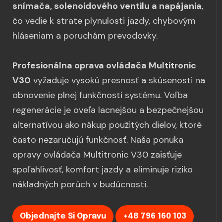
snímača, solenoidového ventilu a napájania
,
čo vedie k strate plynulosti jazdy, chybovým
hláseniam a poruchám prevodovky.
Profesionálna oprava ovládača Multitronic
V30
vyžaduje vysokú presnosť a skúsenosti na
obnovenie plnej funkčnosti systému. Voľba
regenerácie je oveľa lacnejšou a bezpečnejšou
alternatívou ako nákup použitých dielov, ktoré
často nezaručujú funkčnosť. Naša ponuka
opravy ovládača Multitronic V30 zaisťuje
spoľahlivosť, komfort jazdy a eliminuje riziko
nákladných porúch v budúcnosti.
Objednajte Si Opravu
+48 796 160 103