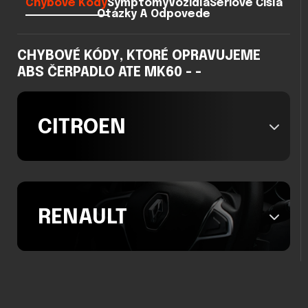
Chybové Kódy
Symptómy
Vozidlá
Sériové Čísla
Otázky A Odpovede
CHYBOVÉ KÓDY, KTORÉ OPRAVUJEME
ABS ČERPADLO ATE MK60 - -
CITROEN
RENAULT