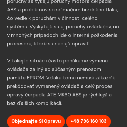
poruchy sa týkajú poruchy motora čerpadla
ABS a problémov so snímačom brzdného tlaku,
čo vedie k poruchám v činnosti celého
systému. Vyskytujú sa aj poruchy ovládačov, no
v mnohých prípadoch ide o interné poškodenia
procesora, ktoré sa nedajú opraviť.
V takejto situácii často ponúkame výmenu
ovládača za iný so súčasným prenosom
pamäte EPROM. Vďaka tomu nemusí zákazník
prekódovať vymenený ovládač a celý proces
opravy čerpadla ATE MK60 ABS je rýchlejší a
bez ďalších komplikácií.
Objednajte Si Opravu
+48 796 160 103