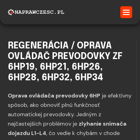
REGENERÁCIA / OPRAVA
OVLÁDAČ PREVODOVKY ZF
6HP19, 6HP21, 6HP26,
6HP28, 6HP32, 6HP34
Oprava ovládača prevodovky 6HP
je efektívny
spôsob, ako obnoviť plnú funkčnosť
automatickej prevodovky. Jedným z
najčastejších problémov je
zlyhanie snímača
dojazdu L1-L4
, čo vedie k chybám v chode