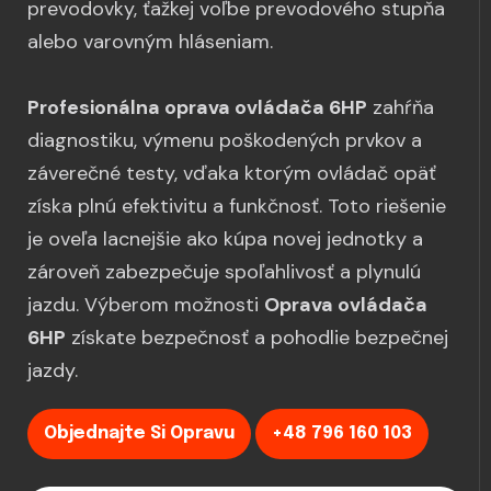
prevodovky, ťažkej voľbe prevodového stupňa
alebo varovným hláseniam.
Profesionálna oprava ovládača 6HP
zahŕňa
diagnostiku, výmenu poškodených prvkov a
záverečné testy, vďaka ktorým ovládač opäť
získa plnú efektivitu a funkčnosť. Toto riešenie
je oveľa lacnejšie ako kúpa novej jednotky a
zároveň zabezpečuje spoľahlivosť a plynulú
jazdu. Výberom možnosti
Oprava ovládača
6HP
získate bezpečnosť a pohodlie bezpečnej
jazdy.
Objednajte Si Opravu
+48 796 160 103