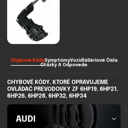
Chybové Kódy
Symptómy
Vozidlá
Sériové Čísla
Otázky A Odpovede
CHYBOVÉ KÓDY, KTORÉ OPRAVUJEME
OVLÁDAČ PREVODOVKY ZF 6HP19, 6HP21,
6HP26, 6HP28, 6HP32, 6HP34
AUDI