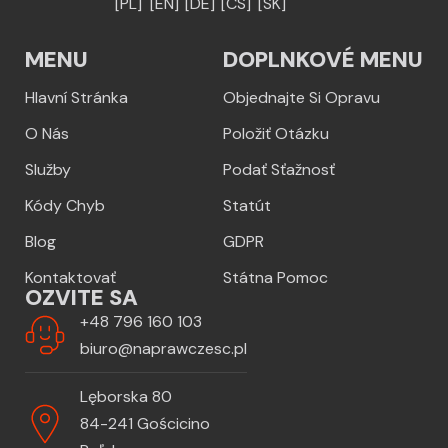
[PL]
[EN]
[DE]
[CS]
[SK]
MENU
DOPLNKOVÉ MENU
Hlavní Stránka
Objednajte Si Opravu
O Nás
Položiť Otázku
Služby
Podať Sťažnosť
Kódy Chyb
Statút
Blog
GDPR
Kontaktovať
Státna Pomoc
OZVITE SA
+48 796 160 103
biuro@naprawczesc.pl
Lęborska 80
84-241 Gościcino