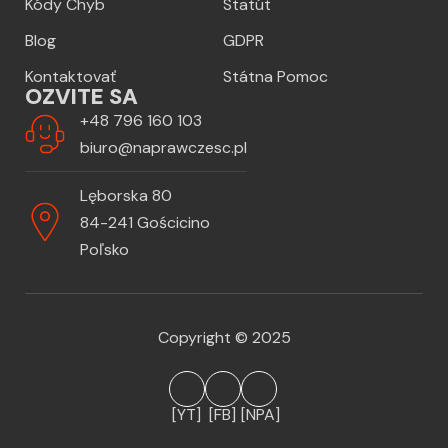
Kódy Chyb
Statút
Blog
GDPR
Kontaktovať
Státna Pomoc
OZVITE SA
+48 796 160 103
biuro@naprawczesc.pl
Lęborska 80
84-241 Gościcino
Poľsko
Copyright © 2025
[YT]
[FB]
[NPA]