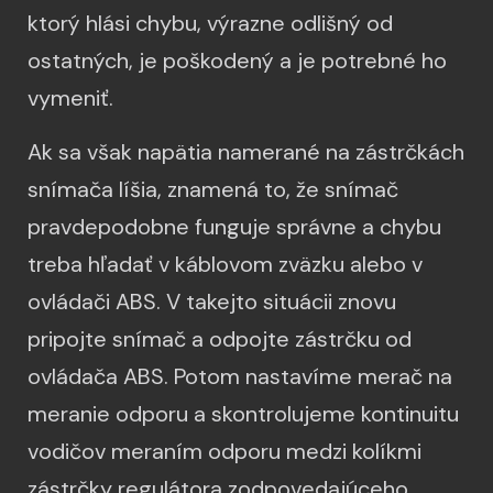
ktorý hlási chybu, výrazne odlišný od
ostatných, je poškodený a je potrebné ho
vymeniť.
Ak sa však napätia namerané na zástrčkách
snímača líšia, znamená to, že snímač
pravdepodobne funguje správne a chybu
treba hľadať v káblovom zväzku alebo v
ovládači ABS. V takejto situácii znovu
pripojte snímač a odpojte zástrčku od
ovládača ABS. Potom nastavíme merač na
meranie odporu a skontrolujeme kontinuitu
vodičov meraním odporu medzi kolíkmi
zástrčky regulátora zodpovedajúceho