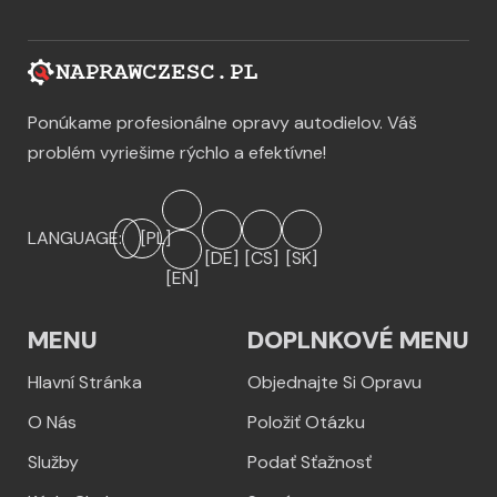
Ponúkame profesionálne opravy autodielov. Váš
problém vyriešime rýchlo a efektívne!
LANGUAGE:
[PL]
[DE]
[CS]
[SK]
[EN]
MENU
DOPLNKOVÉ MENU
Hlavní Stránka
Objednajte Si Opravu
O Nás
Položiť Otázku
Služby
Podať Sťažnosť